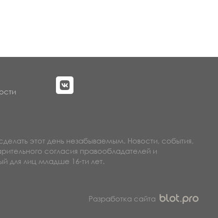
ости
сделать этот день незабываемым. Новости, события,
арительного согласия правообладателей и
й для лиц младше 16-ти лет.
Разработка сайта